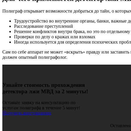
Полиграф открывает возможности добраться до тайн, о которы
Трудоустройство во внутренние органы, банки, важные до
Расследование преступлений
Решение конфликтов внутри брака, но это по отдельному
Проверки по делу о кражах или взломах
Иногда используется для определения психических проб
Сам по себе аппарат не может «вскрыть» правду или заставить
должен опытный полиграфолог.
Узнайте стоимость прохождения
детектора лжи МВД за 2 минуты!
Оставьте заявку на консультацию по
услугам полиграфа в течение 5 минут!
Получить консультацию
Оставлени