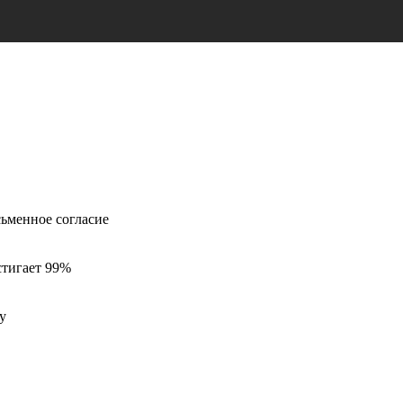
ьменное согласие
стигает 99%
у