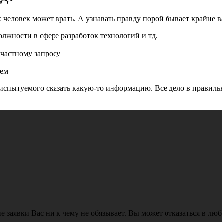
х человек может врать. А узнавать правду порой бывает крайне 
лжности в сфере разработок технологий и тд.
 частному запросу
лем
 испытуемого сказать какую-то информацию. Все дело в правиль
е заявки Вас ни к чему не обязывает. Вы может отказаться в лю