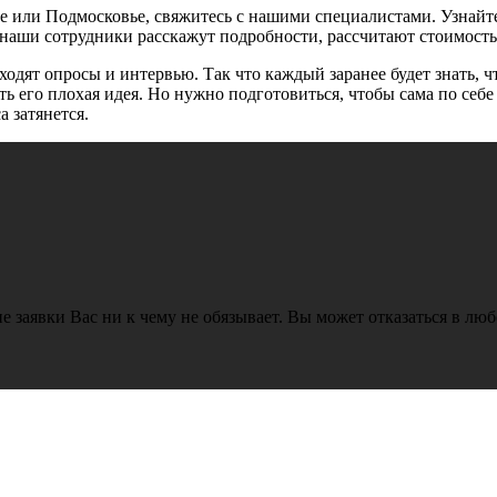
 или Подмосковье, свяжитесь с нашими специалистами. Узнайт
е, наши сотрудники расскажут подробности, рассчитают стоимост
дят опросы и интервью. Так что каждый заранее будет знать, чт
ь его плохая идея. Но нужно подготовиться, чтобы сама по себ
а затянется.
е заявки Вас ни к чему не обязывает. Вы может отказаться в лю