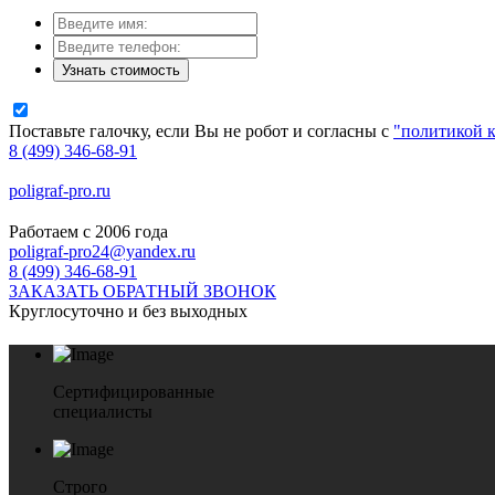
Узнать стоимость
Поставьте галочку, если Вы не робот и согласны с
"политикой 
8 (499) 346-68-91
poligraf-pro.ru
Работаем с 2006 года
poligraf-pro24@yandex.ru
8 (499) 346-68-91
ЗАКАЗАТЬ ОБРАТНЫЙ ЗВОНОК
Круглосуточно и без выходных
Сертифицированные
специалисты
Строго